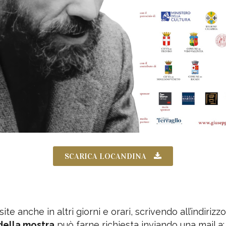
SCARICA LOCANDINA
te anche in altri giorni e orari, scrivendo all’indirizz
della mostra
può farne richiesta inviando una mail a