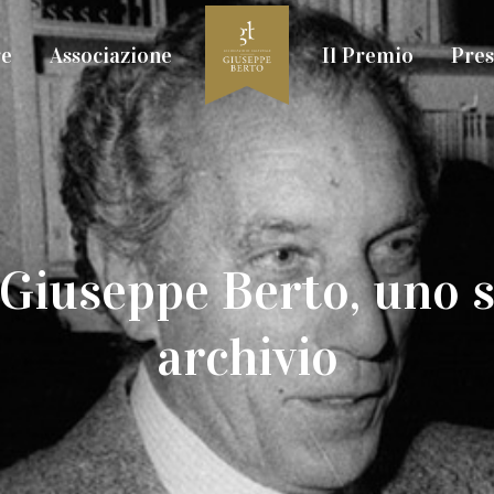
re
Associazione
Il Premio
Pres
 Giuseppe Berto, uno s
archivio