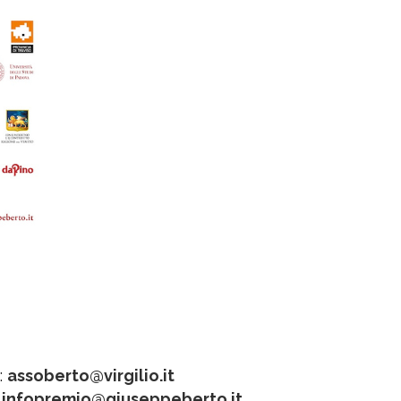
o:
assoberto@virgilio.it
:
infopremio@giuseppeberto.it