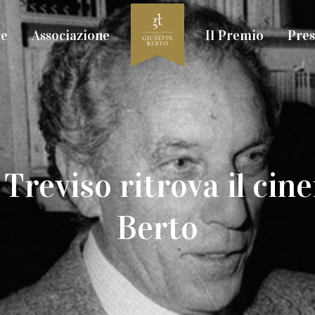
re
Associazione
Il Premio
Pres
o: Treviso ritrova il ci
Berto