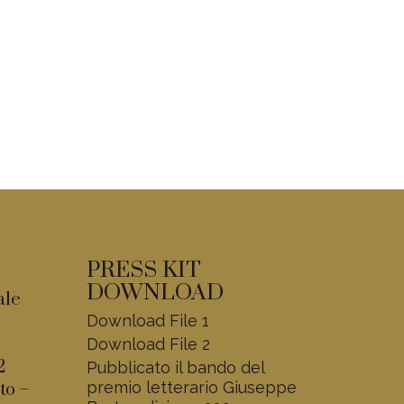
PRESS KIT
DOWNLOAD
ale
Download File 1
Download File 2
2
Pubblicato il bando del
premio letterario Giuseppe
to –