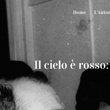
Home
L’Auto
Il cielo è ross