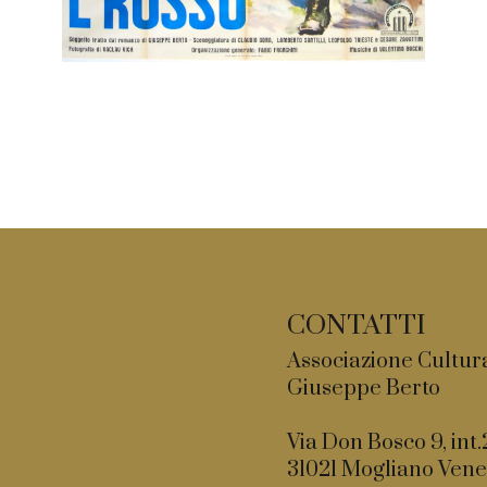
CONTATTI
Associazione Cultur
Giuseppe Berto
Via Don Bosco 9, int.
31021 Mogliano Vene