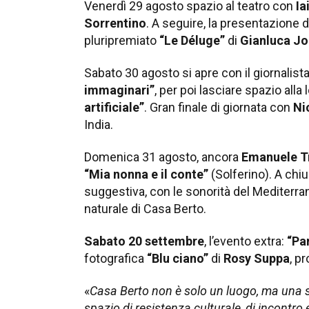
Venerdì 29 agosto spazio al teatro con
Ia
Sorrentino
. A seguire, la presentazione d
pluripremiato
“Le Déluge”
di
Gianluca Jo
Sabato 30 agosto si apre con il giornalist
immaginari”
, per poi lasciare spazio alla 
artificiale”
. Gran finale di giornata con
Ni
India.
Domenica 31 agosto, ancora
Emanuele T
“Mia nonna e il conte”
(Solferino). A chiu
suggestiva, con le sonorità del Mediterran
naturale di Casa Berto.
Sabato 20 settembre
, l’evento extra:
“Pa
fotografica
“Blu ciano”
di
Rosy Suppa
, p
«
Casa Berto non è solo un luogo, ma una 
spazio di resistenza culturale, di incontr