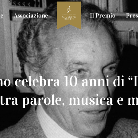
re
Associazione
Il Premio
Pres
o celebra 10 anni di “
 tra parole, musica e 