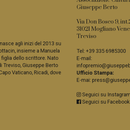
Associazione Cultur
Giuseppe Berto
Via Don Bosco 9, int.
31021 Mogliano Vene
Treviso
asce agli inizi del 2013 su
ottacin, insieme a
Manuela
Tel:
+39 335 6985300
iglia dello scrittore. Nato
E-mail:
di Treviso, Giuseppe Berto
infopremio@giuseppebe
Capo Vaticano, Ricadi, dove
Ufficio Stampa:
E-mai:
press@giuseppeb
Seguici su Instagra
Seguici su Facebook