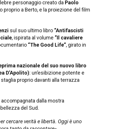
elebre personaggio creato da
Paolo
o proprio a Berto, e la proiezione del film
enzi
sul suo ultimo libro
“Antifascisti
iciale
, ispirata al volume
“Il cavaliere
documentario
“The Good Life”
, girato in
eprima nazionale del suo nuovo libro
a D’Apolito)
: un’esibizione potente e
taglia proprio davanti alla terrazza
accompagnata dalla mostra
bellezza del Sud.
er cercare verità e libertà. Oggi è uno
ncora tanto da raccontare
».