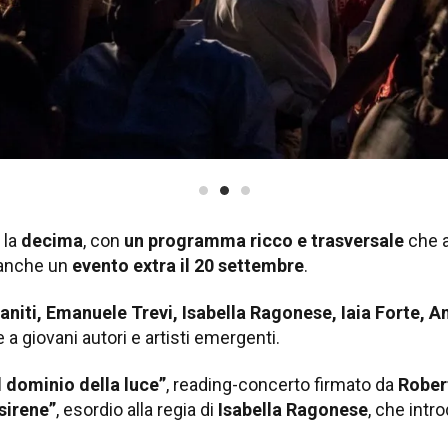
 la
decima
, con
un programma ricco e trasversale
che a
o anche un
evento extra il 20 settembre
.
iti, Emanuele Trevi, Isabella Ragonese, Iaia Forte, A
re a giovani autori e artisti emergenti.
Il dominio della luce”
, reading-concerto firmato da
Rober
 sirene”
, esordio alla regia di
Isabella Ragonese
, che intr