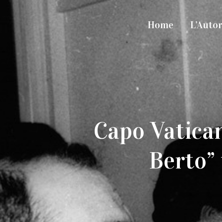
Home
L’Auto
Capo Vatican
Berto”