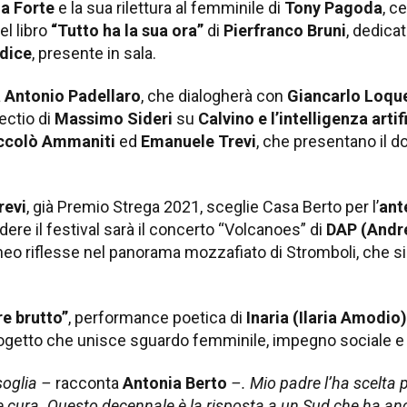
ia Forte
e la sua rilettura al femminile di
Tony Pagoda
, c
el libro
“Tutto ha la sua ora”
di
Pierfranco Bruni
, dedicat
dice
, presente in sala.
a
Antonio Padellaro
, che dialogherà con
Giancarlo Loqu
lectio di
Massimo Sideri
su
Calvino e l’intelligenza artif
ccolò Ammaniti
ed
Emanuele Trevi
, che presentano il 
revi
, già Premio Strega 2021, sceglie Casa Berto per l’
ant
dere il festival sarà il concerto “Volcanoes” di
DAP (Andre
eo riflesse nel panorama mozzafiato di Stromboli, che si s
re brutto”
, performance poetica di
Inaria (Ilaria Amodio)
rogetto che unisce sguardo femminile, impegno sociale e 
soglia –
racconta
Antonia Berto
–. Mio padre l’ha scelta p
o e cura. Questo decennale è la risposta a un Sud che ha a