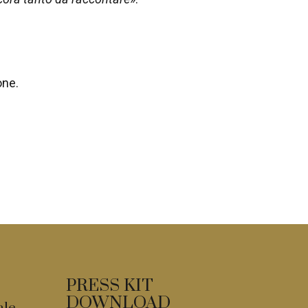
one.
PRESS KIT
DOWNLOAD